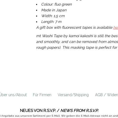
Colour: fluo green
Made in Japan
Width: 1,5 cm
Length: 7 m
A gift box with fluorescent tapes is available
he
mt Washi Tape by kamoi kakoshi is still the bes
and smoothly, and can be removed from almost a
rough papers). This masking tape is perfect fo
Über uns/About
Für Firmen
Versand/Shipping
AGB / Widerr
NEUES VON R.S.V.P. /
NEWS FROM R.S.V.P.
d Angebote aus unserem Sortiment per E-Mail. Wir geben die E-Mail-Adresse nicht an a