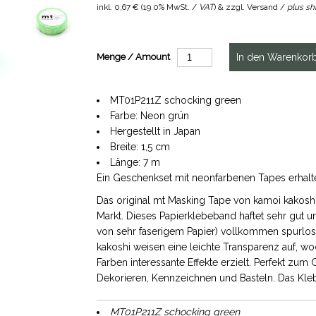
inkl.
0,67 €
(
19.0% MwSt. /
VAT
) & zzgl. Versand /
plus sh
Menge / Amount
MT01P211Z schocking green
Farbe: Neon grün
Hergestellt in Japan
Breite: 1,5 cm
Länge: 7 m
Ein Geschenkset mit neonfarbenen Tapes erhalt
Das original mt Masking Tape von kamoi kakoshi
Markt. Dieses Papierklebeband haftet sehr gut u
von sehr faserigem Papier) vollkommen spurlos
kakoshi weisen eine leichte Transparenz auf, 
Farben interessante Effekte erzielt. Perfekt zu
Dekorieren, Kennzeichnen und Basteln. Das Kleb
MT01P211Z schocking green