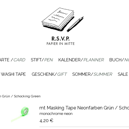
ARTE /
CARD
STIFT/
PEN
KALENDER/
PLANNER
BUCH/
N
WASHI TAPE
GESCHENK/
GIFT
SOMMER/
SUMMER
SALE
n Grün / Schocking Green
mt Masking Tape Neonfarben Grün / Scho
monochrome neon
4,20 €