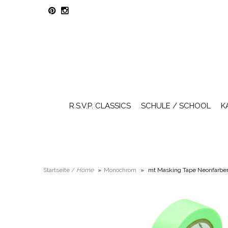
R.S.V.P. CLASSICS
SCHULE / SCHOOL
K
Startseite /
Home
»
Monochrom
»
mt Masking Tape Neonfarbe