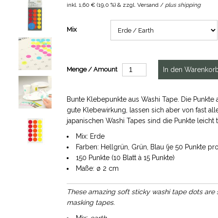
inkl.
1,60 €
(
19,0 %
) & zzgl. Versand /
plus shipping
Mix
Menge / Amount
Bunte Klebepunkte aus Washi Tape. Die Punkte 
gute Klebewirkung, lassen sich aber von fast all
japanischen Washi Tapes sind die Punkte leicht t
Mix: Erde
Farben: Hellgrün, Grün, Blau (je 50 Punkte pr
150 Punkte (10 Blatt à 15 Punkte)
Maße: ø 2 cm
These amazing soft sticky washi tape dots are s
masking tapes.