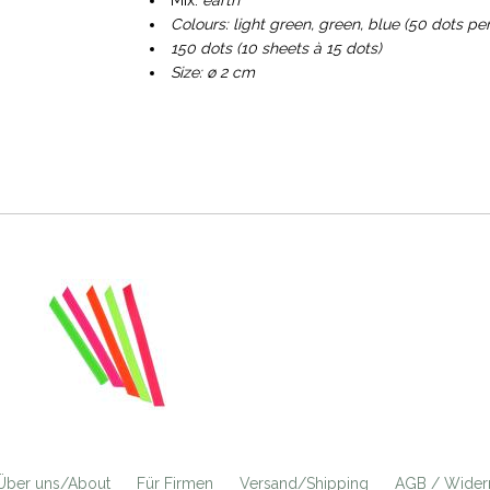
Mix:
earth
Colours: light green, green, blue (50 dots per
150 dots (10 sheets à 15 dots)
Size: ø 2 cm
Über uns/About
Für Firmen
Versand/Shipping
AGB / Widerr