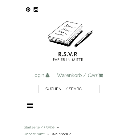
Login
Warenkorb /
Cart
Startseite /
Home
»
unbestimmt
»
Weinhorn /