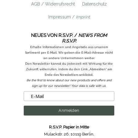
AGB / Widerrufsrecht
Datenschutz
Impressum /
Imprint
NEUES VON R.S.V.P. /
NEWS FROM
R.S.V.P.
Erhalte Informationen und Angebote aus unserem
Sortiment per E-Mail. Wir geben die E-Mail-Adresse nicht
an andere Unternehmen weiter.
Den Newsletter kannst du jederzeit mit Wirkung für die
Zukunft widerrufen, indem du den Link „Abmelden“ am
Ende des Newsletters anklickst.
Be the first to know about our new products and offers and
sign up for our newsletter! Your data is safe with us.
R.S.V.P. Papier in Mitte
Mulackstr. 26
,
10119 Berlin
,