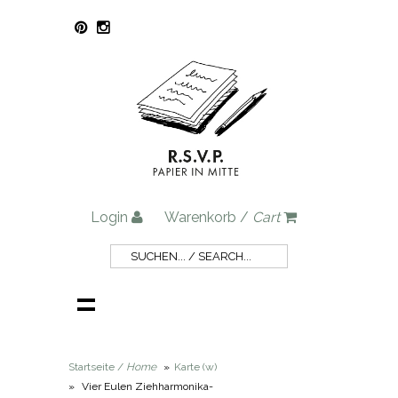
Login
Warenkorb /
Cart
Startseite /
Home
»
Karte (w)
»
Vier Eulen Ziehharmonika-