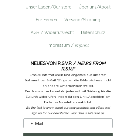
Unser Laden/Our store
Über uns/About
Für Firmen
Versand/Shipping
AGB / Widerrufsrecht
Datenschutz
Impressum /
Imprint
NEUES VON R.S.V.P. /
NEWS FROM
R.S.V.P.
Erhalte Informationen und Angebote aus unserem
Sortiment per E-Mail. Wir geben die E-Mail-Adresse nicht
an andere Unternehmen weiter.
Den Newsletter kannst du jederzeit mit Wirkung für die
Zukunft widerrufen, indem du den Link „Abmelden“ am
Ende des Newsletters anklickst.
Be the first to know about our new products and offers and
sign up for our newsletter! Your data is safe with us.