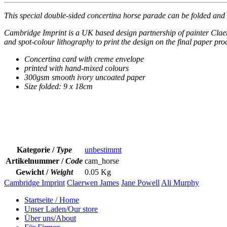
This special double-sided concertina horse parade can be folded and se
Cambridge Imprint is a UK based design partnership of painter Claerw
and spot-colour lithography to print the design on the final paper prod
Concertina card with creme envelope
printed with hand-mixed colours
300gsm smooth ivory uncoated paper
Size folded: 9 x 18cm
Kategorie /
Type
unbestimmt
Artikelnummer /
Code
cam_horse
Gewicht /
Weight
0.05 Kg
Cambridge Imprint
Claerwen James
Jane Powell
Ali Murphy
Startseite / Home
Unser Laden/Our store
Über uns/About