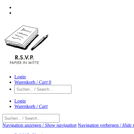
Login
Warenkorb /
Cart
0
Login
Warenkorb /
Cart
Navigation anzeigen /
Show navigation
Navigation verbergen /
Hide 