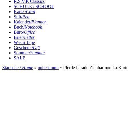
R.S.V.P. Classics
SCHULE / SCHOOL
Karte /
Card
Stift/
Pen
Kalender/
Planner
Buch/
Notebook
Büro/
Office
Brief/
Letter
Washi Tape
Geschenk/
Gift
Sommer/
Summer
SALE
Startseite /
Home
»
unbestimmt
»
Pferde Parade Ziehharmonika-Karte