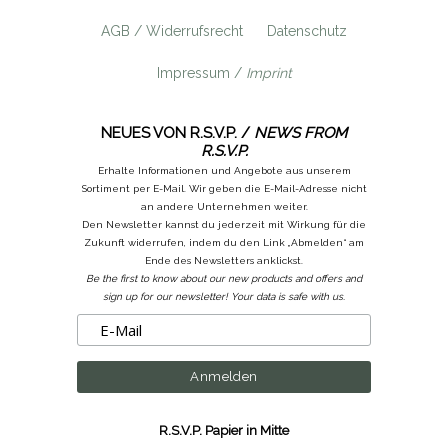
AGB / Widerrufsrecht
Datenschutz
Impressum /
Imprint
NEUES VON R.S.V.P. /
NEWS FROM
R.S.V.P.
Erhalte Informationen und Angebote aus unserem
Sortiment per E-Mail. Wir geben die E-Mail-Adresse nicht
an andere Unternehmen weiter.
Den Newsletter kannst du jederzeit mit Wirkung für die
Zukunft widerrufen, indem du den Link „Abmelden“ am
Ende des Newsletters anklickst.
Be the first to know about our new products and offers and
sign up for our newsletter! Your data is safe with us.
R.S.V.P. Papier in Mitte