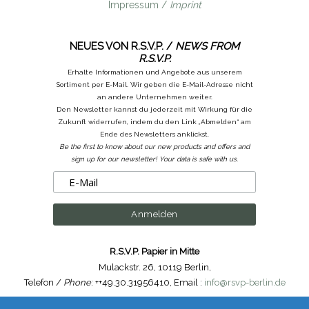
Impressum /
Imprint
NEUES VON R.S.V.P. /
NEWS FROM
R.S.V.P.
Erhalte Informationen und Angebote aus unserem
Sortiment per E-Mail. Wir geben die E-Mail-Adresse nicht
an andere Unternehmen weiter.
Den Newsletter kannst du jederzeit mit Wirkung für die
Zukunft widerrufen, indem du den Link „Abmelden“ am
Ende des Newsletters anklickst.
Be the first to know about our new products and offers and
sign up for our newsletter! Your data is safe with us.
R.S.V.P. Papier in Mitte
Mulackstr. 26
,
10119 Berlin
,
Telefon /
Phone
: ++49.30.31956410
,
Email :
info@rsvp-berlin.de