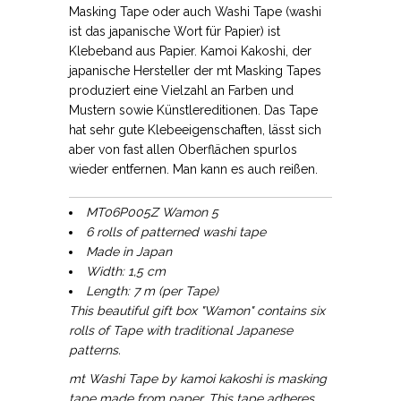
Masking Tape oder auch Washi Tape (washi
ist das japanische Wort für Papier) ist
Klebeband aus Papier. Kamoi Kakoshi, der
japanische Hersteller der mt Masking Tapes
produziert eine Vielzahl an Farben und
Mustern sowie Künstlereditionen. Das Tape
hat sehr gute Klebeeigenschaften, lässt sich
aber von fast allen Oberflächen spurlos
wieder entfernen. Man kann es auch reißen.
MT06P005Z Wamon 5
6 rolls of patterned washi tape
Made in Japan
Width: 1,5 cm
Length: 7 m (per Tape)
This beautiful gift box "Wamon" contains six
rolls of Tape with traditional Japanese
patterns.
mt Washi Tape by kamoi kakoshi is masking
tape made from paper. This tape adheres