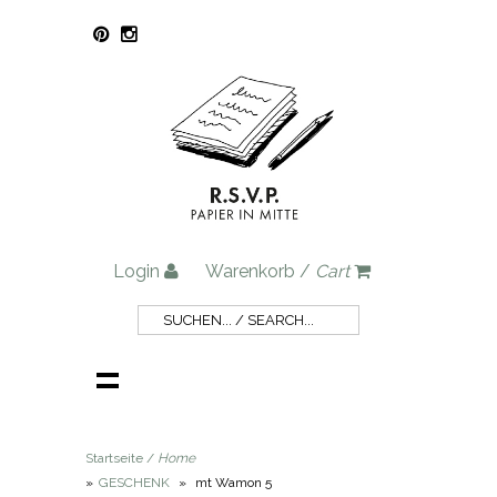
Login
Warenkorb /
Cart
Startseite /
Home
»
GESCHENK
»
mt Wamon 5