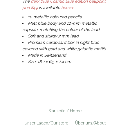
The
dark blue Cosmic Blue edition ballpoint
pen 849
is available
here=>
10 metallic coloured pencils
Matt blue body and 10-mm metallic
capsule, matching the colour of the lead
Soft and sturdy 3 mm lead
Premium cardboard box in night blue
covered with gold and white galactic motifs
Made in Switzerland
Size: 18,2 x 6,5 x 2,4 cm
Startseite / Home
Unser Laden/Our store
Über uns/About