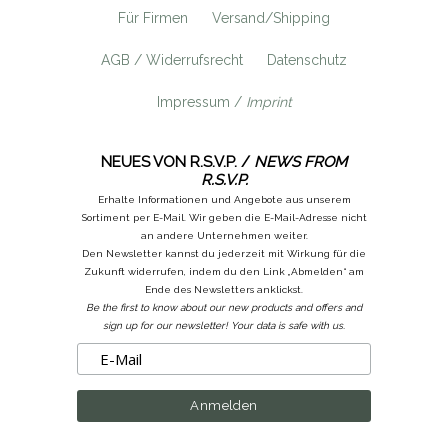
Für Firmen
Versand/Shipping
AGB / Widerrufsrecht
Datenschutz
Impressum /
Imprint
NEUES VON R.S.V.P. /
NEWS FROM
R.S.V.P.
Erhalte Informationen und Angebote aus unserem
Sortiment per E-Mail. Wir geben die E-Mail-Adresse nicht
an andere Unternehmen weiter.
Den Newsletter kannst du jederzeit mit Wirkung für die
Zukunft widerrufen, indem du den Link „Abmelden“ am
Ende des Newsletters anklickst.
Be the first to know about our new products and offers and
sign up for our newsletter! Your data is safe with us.