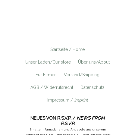
Startseite / Home
Unser Laden/Our store
Über uns/About
Für Firmen
Versand/Shipping
AGB / Widerrufsrecht
Datenschutz
Impressum /
Imprint
NEUES VON R.S.V.P. /
NEWS FROM
R.S.V.P.
Erhalte Informationen und Angebote aus unserem
Sortiment per E-Mail. Wir geben die E-Mail-Adresse nicht