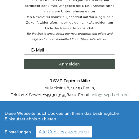
Erhalte Informationen und Angebote aus unserem
Sortiment per E-Mail. Wir geben die E-Mail-Adresse nicht
an andere Unternehmen weiter.
Den Newsletter kannst du jederzeit mit Wirkung für die
Zukunft widerrufen, indem du den Link „Abmelden“ am
Ende des Newsletters anklickst.
Be the first to know about our new products and offers and
sign up for our newsletter! Your data is safe with us.
R.S.V.P. Papier in Mitte
Mulackstr. 26
,
10119 Berlin
,
Telefon /
Phone
: ++49.30.31956410
,
Email :
info@rsvp-berlin.de
Shop erstellt mit VersaCommerce.
Diese Webseite nutzt Cookies um Ihnen das bestmögliche
Dresdner Ornament – Vögel & Schmetterlinge / Birds & Butterflies Goldene
Einkaufserlebnis zu bieten.
Papierstanzteile / Golden Cut Out Paper Ornaments (unbestimmt) |
Artikelnummer /
Code
: ef1-gold
Einstellungen
Alle Cookies akzeptieren