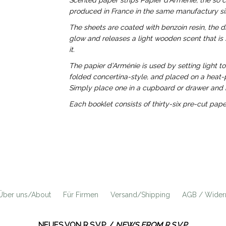
Scented paper strips Papier d'Arménie, the so 
produced in France in the same manufactury si
The sheets are coated with benzoin resin, the d
glow and releases a light wooden scent that is s
it.
The papier d’Arménie is used by setting light to
folded concertina-style, and placed on a heat-pr
Simply place one in a cupboard or drawer and it
Each booklet consists of thirty-six pre-cut paper
Über uns/About
Für Firmen
Versand/Shipping
AGB / Widerr
NEUES VON R.S.V.P. /
NEWS FROM R.S.V.P.