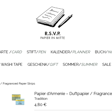
ARTE /
CARD
STIFT/
PEN
KALENDER/
PLANNER
BUCH/
N
WASHI TAPE
GESCHENK/
GIFT
SOMMER/
SUMMER
SALE
 / Fragranced Paper Strips
Papier d'Armenie – Duftpapier / Fragrance
Tradition
4,80 €