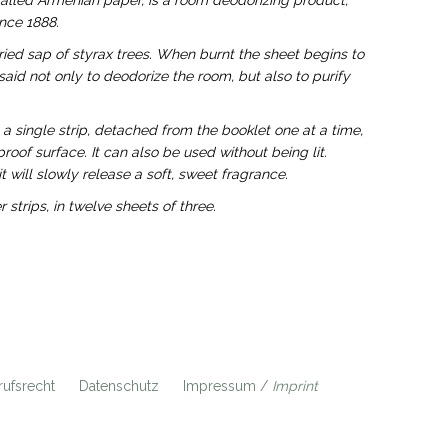
called Armenian paper, is a room deodorizing product,
nce 1888.
ried sap of styrax trees. When burnt the sheet begins to
aid not only to deodorize the room, but also to purify
 a single strip, detached from the booklet one at a time,
oof surface. It can also be used without being lit.
 will slowly release a soft, sweet fragrance.
 strips, in twelve sheets of three.
ufsrecht
Datenschutz
Impressum /
Imprint