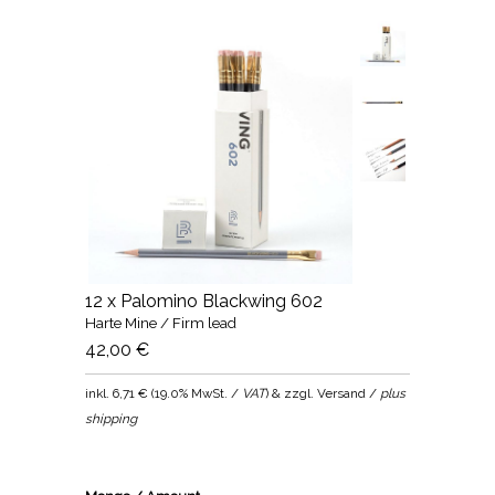
12 x Palomino Blackwing 602
Harte Mine / Firm lead
42,00 €
inkl.
6,71 €
(
19.0% MwSt. /
VAT
) & zzgl. Versand /
plus
shipping