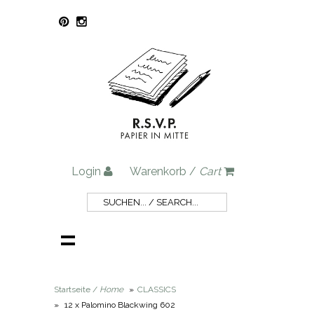
Login
Warenkorb /
Cart
Startseite /
Home
»
CLASSICS
»
12 x Palomino Blackwing 602