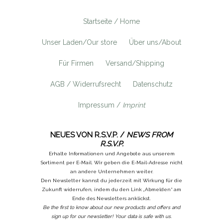
Startseite / Home
Unser Laden/Our store
Über uns/About
Für Firmen
Versand/Shipping
AGB / Widerrufsrecht
Datenschutz
Impressum /
Imprint
NEUES VON R.S.V.P. /
NEWS FROM
R.S.V.P.
Erhalte Informationen und Angebote aus unserem
Sortiment per E-Mail. Wir geben die E-Mail-Adresse nicht
an andere Unternehmen weiter.
Den Newsletter kannst du jederzeit mit Wirkung für die
Zukunft widerrufen, indem du den Link „Abmelden“ am
Ende des Newsletters anklickst.
Be the first to know about our new products and offers and
sign up for our newsletter! Your data is safe with us.