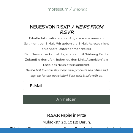
Impressum /
Imprint
NEUES VON R.S.V.P. /
NEWS FROM
R.S.V.P.
Erhalte Informationen und Angebote aus unserem
Sortiment per E-Mail. Wir geben die E-Mail-Adresse nicht
an andere Unternehmen weiter.
Den Newsletter kannst du jederzeit mit Wirkung für die
Zukunft widerrufen, indem du den Link „Abmelden“ am
Ende des Newsletters anklickst.
Be the first to know about our new products and offers and
sign up for our newsletter! Your data is safe with us.
R.S.V.P. Papier in Mitte
Mulackstr. 26
,
10119 Berlin
,
Telefon /
Phone
: ++49.30.31956410
,
Email :
info@rsvp-berlin.de