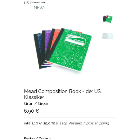
US Klassiker
NEW
Mead Composition Book - der US
Klassiker
Grün / Green
6,90 €
inkl.
1,10 €
(
19,0 %
) & zzgl. Versand /
plus shipping
Farbe / Colour