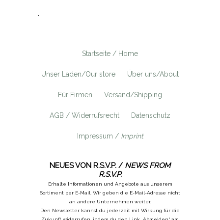
.
Startseite / Home
Unser Laden/Our store
Über uns/About
Für Firmen
Versand/Shipping
AGB / Widerrufsrecht
Datenschutz
Impressum /
Imprint
NEUES VON R.S.V.P. /
NEWS FROM
R.S.V.P.
Erhalte Informationen und Angebote aus unserem
Sortiment per E-Mail. Wir geben die E-Mail-Adresse nicht
an andere Unternehmen weiter.
Den Newsletter kannst du jederzeit mit Wirkung für die
Zukunft widerrufen, indem du den Link „Abmelden“ am