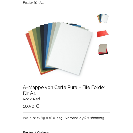
Folder für A4
A-Mappe von Carta Pura – File Folder
für A4
Rot / Red
10,50 €
inkl.
1,68 €
(
19,0 %
) & zzgl. Versand /
plus shipping
Farbe / Colour