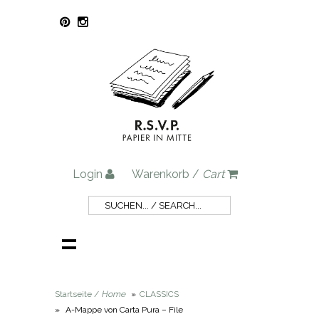
Login
Warenkorb /
Cart
Startseite /
Home
»
CLASSICS
»
A-Mappe von Carta Pura – File