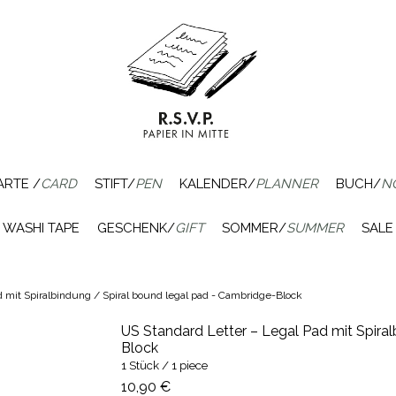
ARTE /
CARD
STIFT/
PEN
KALENDER/
PLANNER
BUCH/
N
WASHI TAPE
GESCHENK/
GIFT
SOMMER/
SUMMER
SALE
d mit Spiralbindung / Spiral bound legal pad - Cambridge-Block
US Standard Letter – Legal Pad mit Spira
Block
1 Stück / 1 piece
10,90 €