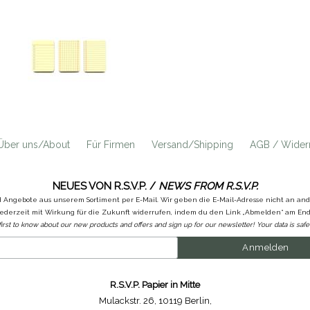
Über uns/About
Für Firmen
Versand/Shipping
AGB / Widerr
NEUES VON R.S.V.P. /
NEWS FROM R.S.V.P.
d Angebote aus unserem Sortiment per E-Mail. Wir geben die E-Mail-Adresse nicht an a
ederzeit mit Wirkung für die Zukunft widerrufen, indem du den Link „Abmelden“ am Ende
first to know about our new products and offers and sign up for our newsletter! Your data is safe 
R.S.V.P. Papier in Mitte
Mulackstr. 26
,
10119 Berlin
,