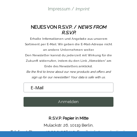
Impressum /
Imprint
NEUES VON R.S.V.P. /
NEWS FROM
R.S.V.P.
Erhalte Informationen und Angebote aus unserem
Sortiment per E-Mail. Wir geben die E-Mail-Adresse nicht
an andere Unternehmen weiter.
Den Newsletter kannst du jederzeit mit Wirkung für die
Zukunft widerrufen, indem du den Link „Abmelden“ am
Ende des Newsletters anklickst.
Be the first to know about our new products and offers and
sign up for our newsletter! Your data is safe with us.
R.S.V.P. Papier in Mitte
Mulackstr. 26
,
10119 Berlin
,
Telefon /
Phone
: ++49.30.31956410
,
Email :
info@rsvp-berlin.de