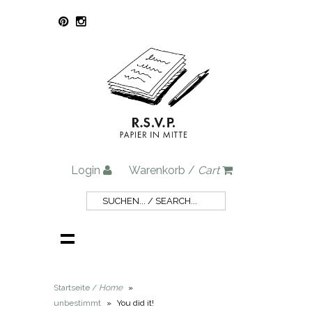
Login
Warenkorb /
Cart
Startseite /
Home
»
unbestimmt
»
You did it!