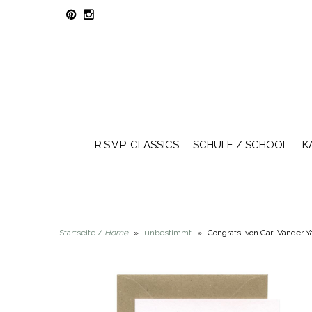
R.S.V.P. CLASSICS
SCHULE / SCHOOL
K
Startseite /
Home
»
unbestimmt
»
Congrats! von Cari Vander Y