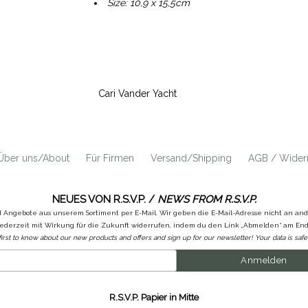
Size: 10,9 x 15,5cm
Cari Vander Yacht
Über uns/About
Für Firmen
Versand/Shipping
AGB / Widerr
NEUES VON R.S.V.P. /
NEWS FROM R.S.V.P.
d Angebote aus unserem Sortiment per E-Mail. Wir geben die E-Mail-Adresse nicht an a
ederzeit mit Wirkung für die Zukunft widerrufen, indem du den Link „Abmelden“ am Ende
first to know about our new products and offers and sign up for our newsletter! Your data is safe 
R.S.V.P. Papier in Mitte