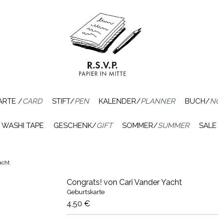
ARTE /
CARD
STIFT/
PEN
KALENDER/
PLANNER
BUCH/
N
WASHI TAPE
GESCHENK/
GIFT
SOMMER/
SUMMER
SALE
acht
Congrats! von Cari Vander Yacht
Geburtskarte
4,50 €