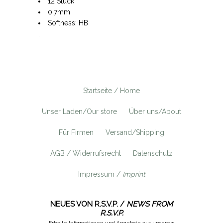
12 Stück
0,7mm
Softness: HB
.
.
Startseite / Home
Unser Laden/Our store
Über uns/About
Für Firmen
Versand/Shipping
AGB / Widerrufsrecht
Datenschutz
Impressum /
Imprint
NEUES VON R.S.V.P. /
NEWS FROM
R.S.V.P.
Erhalte Informationen und Angebote aus unserem