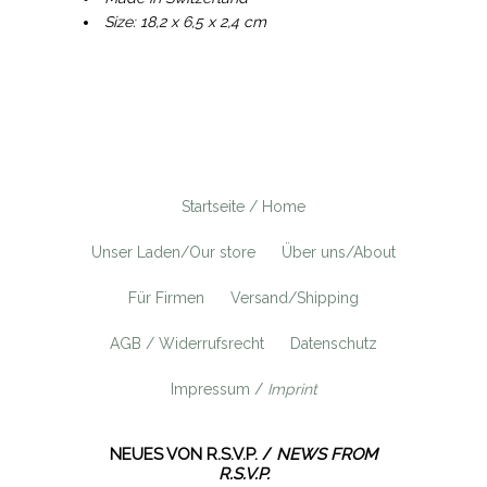
Size: 18,2 x 6,5 x 2,4 cm
Startseite / Home
Unser Laden/Our store
Über uns/About
Für Firmen
Versand/Shipping
AGB / Widerrufsrecht
Datenschutz
Impressum /
Imprint
NEUES VON R.S.V.P. /
NEWS FROM
R.S.V.P.