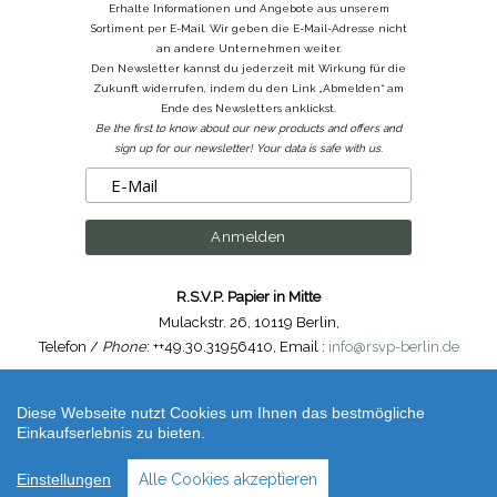
Erhalte Informationen und Angebote aus unserem
Sortiment per E-Mail. Wir geben die E-Mail-Adresse nicht
an andere Unternehmen weiter.
Den Newsletter kannst du jederzeit mit Wirkung für die
Zukunft widerrufen, indem du den Link „Abmelden“ am
Ende des Newsletters anklickst.
Be the first to know about our new products and offers and
sign up for our newsletter! Your data is safe with us.
R.S.V.P. Papier in Mitte
Mulackstr. 26
,
10119 Berlin
,
Telefon /
Phone
: ++49.30.31956410
,
Email :
info@rsvp-berlin.de
Shop erstellt mit VersaCommerce.
Diese Webseite nutzt Cookies um Ihnen das bestmögliche
Caran d'Ache Keith Haring Farben Set Limited Edition 10 Farbstifte + 1 schwarzer
Einkaufserlebnis zu bieten.
Brushpen / 10 coloured pencils + 1 black brush-pen (-) | Artikelnummer /
Code
:
cda_keith-haring-set
Einstellungen
Alle Cookies akzeptieren