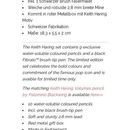
Inkl. 1 schwarzer Brush Fasermaler
Weiche und robuste 2,8 mm breite Mine
Kommt in roter Metallbox mit Keith Haring
Motiv
Schweizer Fabrikation
Maße: 18,3 x 5,5 x 2 cm
The Keith Haring set contains 9 exclusive
water-soluble coloured pencils and a black
Fibralo™ brush-tip pen. The limited edition
set celebrates the bold colours and
commitment of the famous pop icon and is
avaible for limited time only.
The matching
Keith Haring Volumes pencil
by Palomino Blackwing
is available
here=>
10 water-soluble coloured pencils
Incl. one black brush-tip pen
Soft and sturdy 2.8 mm lead
Red metal gift box
Made in Switzerland