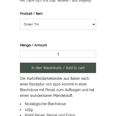
inkl.
1,56 €
(
19,0 %
) & zzgl. Versand /
plus shipping
Produkt / Item
Menge / Amount
Der Kartoffelstärkekleister aus Italien nach
einer Rezeptur von 1920 kommt in einer
Blechdose mit Pinsel zum Auftragen und hat
einen wunderbaren Mandelduft.
Nostalgische Blechdose
125g
Klebt Papier, Pappe und Fotos