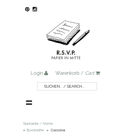
Login
Warenkorb /
Cart
Startseite /
Home
»
Bürohelfer
»
Coccoina