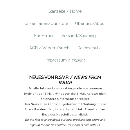
Startseite / Home
Unser Laden/Our store
Über uns/About
Für Firmen
Versand/Shipping
AGB / Widerrufsrecht
Datenschutz
Impressum /
Imprint
NEUES VON R.S.V.P. /
NEWS FROM
R.S.V.P.
Erhalte Informationen und Angebote aus unserem
Sortiment per E-Mail. Wir geben die E-Mail-Adresse nicht
an andere Unternehmen weiter.
Den Newsletter kannst du jederzeit mit Wirkung für die
Zukunft widerrufen, indem du den Link „Abmelden“ am
Ende des Newsletters anklickst.
Be the first to know about our new products and offers and
sign up for our newsletter! Your data is safe with us.