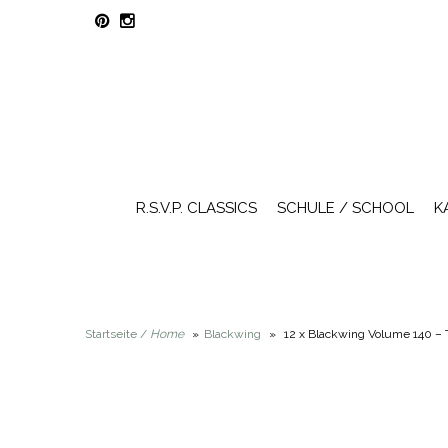
R.S.V.P. CLASSICS
SCHULE / SCHOOL
K
Startseite /
Home
»
Blackwing
»
12 x Blackwing Volume 140 – 