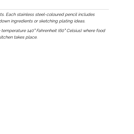
rts. Each stainless steel-coloured pencil includes
down ingredients or sketching plating ideas.
e temperature 140
°
Fahrenheit (60
°
Celsius) where food
kitchen takes place.