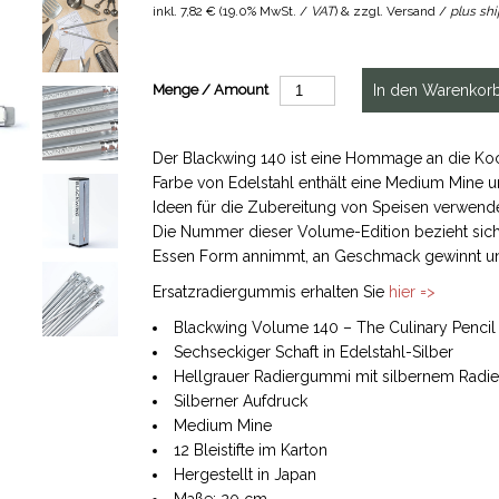
inkl.
7,82 €
(
19.0% MwSt. /
VAT
) & zzgl. Versand /
plus sh
Menge / Amount
Der Blackwing 140 ist eine Hommage an die Kochk
Farbe von Edelstahl enthält eine Medium Mine 
Ideen für die Zubereitung von Speisen verwend
Die Nummer dieser Volume-Edition bezieht sich a
Essen Form annimmt, an Geschmack gewinnt und 
Ersatzradiergummis erhalten Sie
hier =>
Blackwing Volume 140 – The Culinary Pencil
Sechseckiger Schaft in Edelstahl-Silber
Hellgrauer Radiergummi mit silbernem Radi
Silberner Aufdruck
Medium Mine
12 Bleistifte im Karton
Hergestellt in Japan