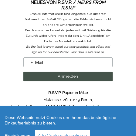
NEUES VON R.S.V.P. /
NEWS FROM
R.S.V.P.
Erhalte Informationen und Angebote aus unserem
Sortiment per E-Mail. Wir geben die E-Mail-Adresse nicht
an andere Unternehmen weiter.
Den Newsletter kannst du jederzeit mit Wirkung für die
Zukunft widerrufen, indem du den Link „Abmelden“ am
Ende des Newsletters anklickst.
Be the first to know about our new products and offers and
sign up for our newsletter! Your data is safe with us.
R.S.V.P. Papier in Mitte
Mulackstr. 26
,
10119 Berlin
,
Telefon /
Phone
: ++49.30.31956410
,
Email :
info@rsvp-berlin.de
Diese Webseite nutzt Cookies um Ihnen das bestmögliche
Shop erstellt mit VersaCommerce.
Einkaufserlebnis zu bieten.
3 x Mini Bleistift / 3 x Super Slim Pencil H Mine / H Graphite (unbestimmt) |
Artikelnummer /
Code
: cp_3_mini_bleistift
Einstellungen
Alle Cookies akzeptieren