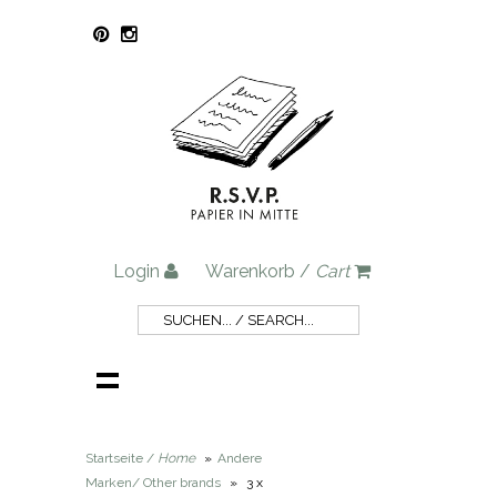
Login
Warenkorb /
Cart
Startseite /
Home
»
Andere
Marken/ Other brands
»
3 x