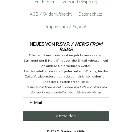
Für Firmen
Versand/Shipping
AGB / Widerrufsrecht
Datenschutz
Impressum /
Imprint
NEUES VON R.S.V.P. /
NEWS FROM
R.S.V.P.
Erhalte Informationen und Angebote aus unserem
Sortiment per E-Mail. Wir geben die E-Mail-Adresse nicht
an andere Unternehmen weiter.
Den Newsletter kannst du jederzeit mit Wirkung für die
Zukunft widerrufen, indem du den Link „Abmelden“ am
Ende des Newsletters anklickst.
Be the first to know about our new products and offers and
sign up for our newsletter! Your data is safe with us.
R.S.V.P. Papier in Mitte