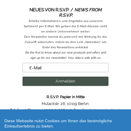
NEUES VON R.S.V.P. /
NEWS FROM
R.S.V.P.
Erhalte Informationen und Angebote aus unserem
Sortiment per E-Mail. Wir geben die E-Mail-Adresse nicht
an andere Unternehmen weiter.
Den Newsletter kannst du jederzeit mit Wirkung für die
Zukunft widerrufen, indem du den Link „Abmelden“ am
Ende des Newsletters anklickst.
Be the first to know about our new products and offers and
sign up for our newsletter! Your data is safe with us.
R.S.V.P. Papier in Mitte
Mulackstr. 26
,
10119 Berlin
,
Telefon /
Phone
: ++49.30.31956410
,
Email :
info@rsvp-berlin.de
Diese Webseite nutzt Cookies um Ihnen das bestmögliche
Shop erstellt mit VersaCommerce.
Einkaufserlebnis zu bieten.
Kleiner Wald Weihnachtskarte / Little Forest Christmas Card Offsetdruck / Offset