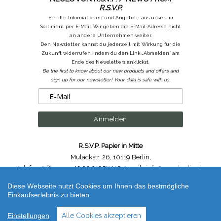
R.S.V.P.
Erhalte Informationen und Angebote aus unserem
Sortiment per E-Mail. Wir geben die E-Mail-Adresse nicht
an andere Unternehmen weiter.
Den Newsletter kannst du jederzeit mit Wirkung für die
Zukunft widerrufen, indem du den Link „Abmelden“ am
Ende des Newsletters anklickst.
Be the first to know about our new products and offers and
sign up for our newsletter! Your data is safe with us.
R.S.V.P. Papier in Mitte
Mulackstr. 26
,
10119 Berlin
,
Telefon /
Phone
: ++49.30.31956410
,
Email :
info@rsvp-berlin.de
Diese Webseite nutzt Cookies um Ihnen das bestmögliche
Shop erstellt mit VersaCommerce.
Einkaufserlebnis zu bieten.
Blümchen Geburtstagskarte / Yellow & Blue Happy Birthday card Cambridge
Imprint (unbestimmt) | Artikelnummer /
Code
: cam_happybirthday_spring
Einstellungen
Alle Cookies akzeptieren