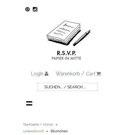
Login
Warenkorb /
Cart
Startseite /
Home
»
unbestimmt
»
Blümchen